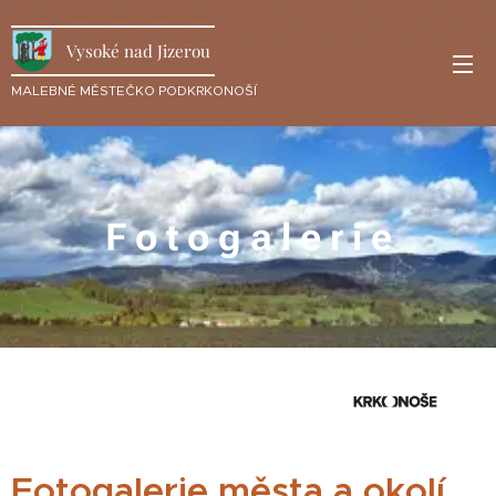
Vysoké nad Jizerou
MALEBNÉ MĚSTEČKO PODKRKONOŠÍ
F o t o g a l e r i e
Fotogalerie města a okolí