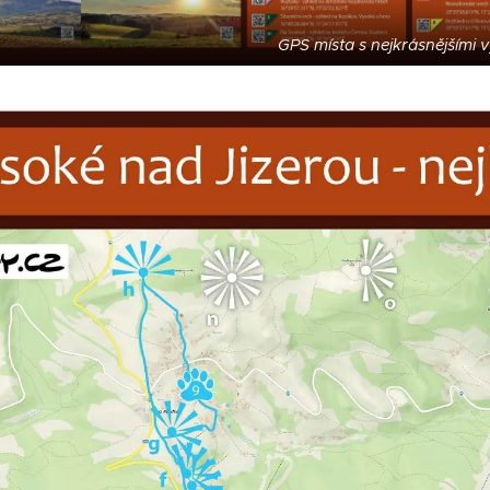
GPS místa s nejkrásnějšími 