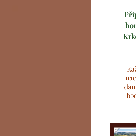
Při
hor
Krk
Ka
nac
dan
bo