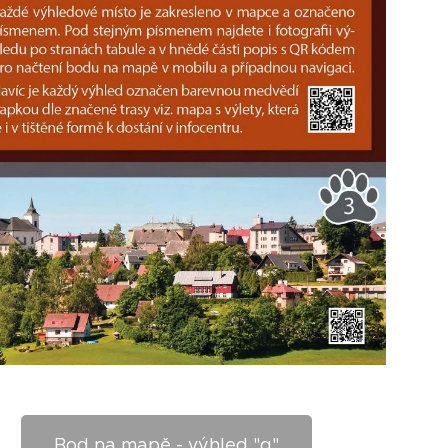
Bod na mapě - výhled "q"