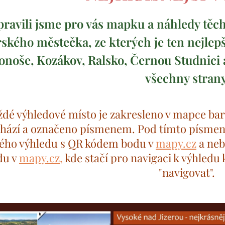
pravili jsme pro vás mapku a náhledy těch
ského městečka, ze kterých je ten nejlepš
onoše, Kozákov, Ralsko, Černou Studnici a
všechny stran
ždé výhledové místo je zakresleno v mapce ba
hází a označeno písmenem. Pod tímto písmen
ého výhledu s QR kódem bodu v
mapy.cz
a neb
du v
mapy.cz,
kde stačí pro navigaci k výhledu 
"navigovat".