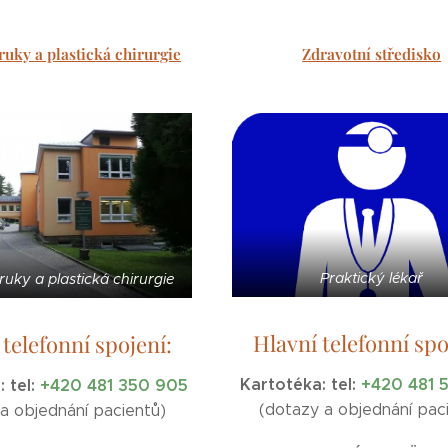
ruky a plastická chirurgie
Zdravotní středisko
Praktický lékař
ruky a plastická chirurgie
Hlavní telefonní spo
 telefonní spojení:
Kartotéka:
tel:
+420 481 
a:
tel:
+420 481 350 905
(dotazy a objednání pac
 a objednání pacientů)