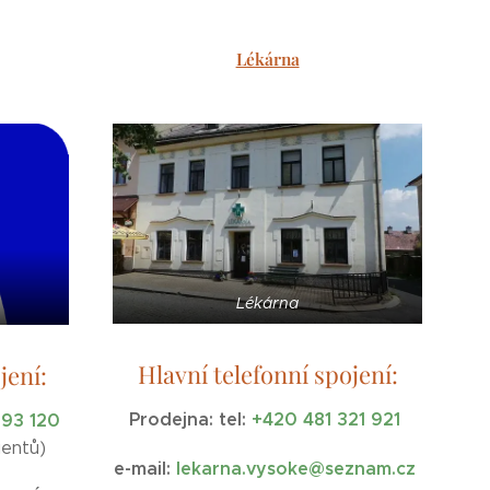
Lékárna
Lékárna
Hlavní telefonní spojení:
jení:
Prodejna:
tel:
+420 481 321 921
593 120
ientů)
e-mail:
lekarna.vysoke@seznam.cz