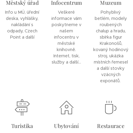
Městský úřad
Infocentrum
Muzeum
Info u MÚ, úřední
Veškeré
Pohyblivý
deska, vyhlášky,
informace vám
betlém, modely
nakládání s
poskytneme v
roubených
odpady, Czech
našem
chalup a hradu,
Point a další
infocentru v
sbírka figur
městské
Krakonošů,
knihovně.
kovaný hodinový
Internet, tisk,
stroj, ukázka
služby a další...
místních řemesel
a další stovky
vzácných
exponátů.
Turistika
Ubytování
Restaurace