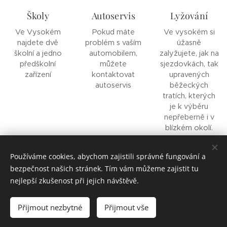
Školy
Autoservis
Lyžování
Ve Vysokém
Pokud máte
Ve vysokém si
najdete dvě
problém s vaším
úžasně
školní a jedno
automobilem,
zalyžujete, jak na
předškolní
můžete
sjezdovkách, tak
zařízení
kontaktovat
upravených
autoservis
běžeckých
tratích, kterých
je k výběru
nepřeberně i v
blízkém okolí.
Používáme cookies, abychom zajistili správné fungování a
bezpečnost našich stránek. Tím vám můžeme zajistit tu
Realizace: Bohdan Blažek
pro město Vysoké nad Jizerou.
nejlepší zkušenost při jejich návštěvě.
Poděkování: Eva Marková, Zuzana Kučerová, Věra Preisslerová,
Přemysl Špráchal
Přijmout nezbytné
Přijmout vše
Cookies