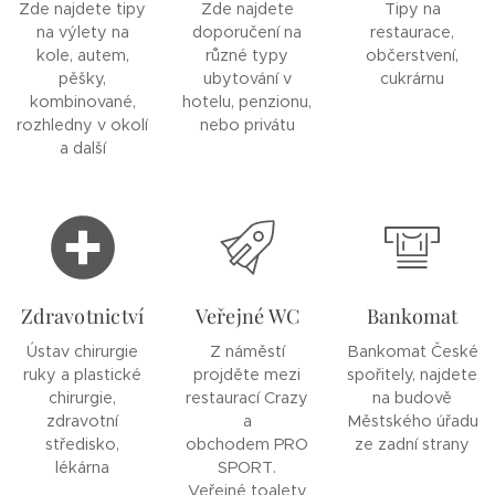
Zde najdete tipy
Zde najdete
Tipy na
na výlety na
doporučení na
restaurace,
kole, autem,
různé typy
občerstvení,
pěšky,
ubytování v
cukrárnu
kombinované,
hotelu, penzionu,
rozhledny v okolí
nebo privátu
a další
Zdravotnictví
Veřejné WC
Bankomat
Ústav chirurgie
Z náměstí
Bankomat České
ruky a plastické
projděte mezi
spořitely, najdete
chirurgie,
restaurací Crazy
na budově
zdravotní
a
Městského úřadu
středisko,
obchodem PRO
ze zadní strany
lékárna
SPORT.
Veřejné toalety