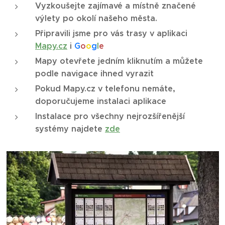
Vyzkoušejte zajímavé a místně značené
výlety po okolí našeho města.
Připravili jsme pro vás trasy v aplikaci
Mapy.cz
i
G
o
o
g
l
e
Mapy otevřete jedním kliknutím a můžete
podle navigace ihned vyrazit
Pokud
Mapy.cz
v telefonu nemáte,
doporučujeme instalaci aplikace
Instalace pro všechny nejrozšířenější
systémy najdete
zde