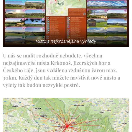
Místa s nejkrásnějšími výhledy
U nás se nudit rozhodně nebudete, všechna
nejzajímavější místa Krkonoš, Jizerských hor a
Českého ráje, jsou vzdálena vzdušnou čarou max.
30km. Každý den tak můžete navštívit nové místo a
výlety tak budou nezvykle pestré.