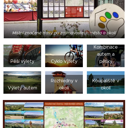
Místní značené trasy po zajímavostech města a okolí
Kombinace
autem a
Pěší výlety
Cyklo výlety
pěšky
Rozhledny v
Koupaliště v
Výlety autem
okolí
okolí