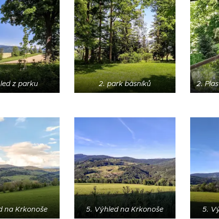
led z parku
2. park básníků
2. Pla
d na Krkonoše
5. Výhled na Krkonoše
5. V