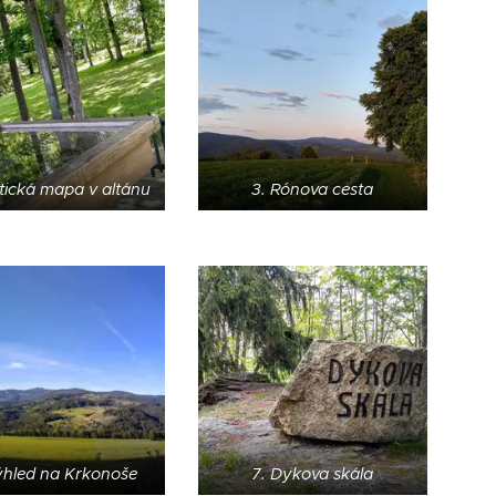
stická mapa v altánu
3. Rónova cesta
ýhled na Krkonoše
7. Dykova skála