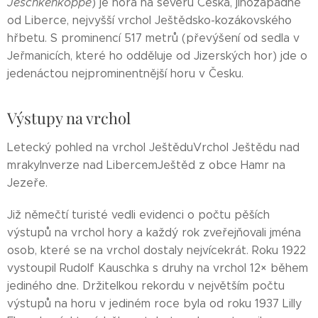
Jeschkenkoppe
) je hora na severu Česka, jihozápadně
od Liberce, nejvyšší vrchol Ještědsko-kozákovského
hřbetu. S prominencí 517 metrů (převýšení od sedla v
Jeřmanicích, které ho odděluje od Jizerských hor) jde o
jedenáctou nejprominentnější horu v Česku.
Výstupy na vrchol
Letecký pohled na vrchol JeštěduVrchol Ještědu nad
mrakyInverze nad LibercemJeštěd z obce Hamr na
Jezeře.
Již němečtí turisté vedli evidenci o počtu pěších
výstupů na vrchol hory a každý rok zveřejňovali jména
osob, které se na vrchol dostaly nejvícekrát. Roku 1922
vystoupil Rudolf Kauschka s druhy na vrchol 12× během
jediného dne. Držitelkou rekordu v největším počtu
výstupů na horu v jediném roce byla od roku 1937 Lilly