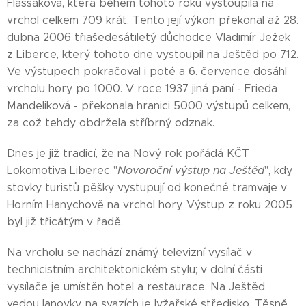
Flassaková, která během tohoto roku vystoupila na
vrchol celkem 709 krát. Tento její výkon překonal až 28.
dubna 2006 třiašedesátiletý důchodce Vladimír Ježek
z Liberce, který tohoto dne vystoupil na Ještěd po 712.
Ve výstupech pokračoval i poté a 6. července dosáhl
vrcholu hory po 1000. V roce 1937 jiná paní - Frieda
Mandeliková - překonala hranici 5000 výstupů celkem,
za což tehdy obdržela stříbrný odznak.
Dnes je již tradicí, že na Nový rok pořádá KČT
Lokomotiva Liberec "
Novoroční výstup na Ještěd
", kdy
stovky turistů pěšky vystupují od konečné tramvaje v
Horním Hanychově na vrchol hory. Výstup z roku 2005
byl již třicátým v řadě.
Na vrcholu se nachází známý televizní vysílač v
technicistním architektonickém stylu; v dolní části
vysílače je umístěn hotel a restaurace. Na Ještěd
vedou lanovky, na svazích je lyžařské středisko. Těsně