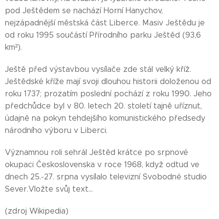
pod Ještědem se nachází Horní Hanychov,
nejzápadnější městská část Liberce. Masiv Ještědu je
od roku 1995 součástí Přírodního parku Ještěd (93,6
km²).
Ještě před výstavbou vysílače zde stál velký kříž.
Ještědské kříže mají svoji dlouhou historii doloženou od
roku 1737; prozatím poslední pochází z roku 1990. Jeho
předchůdce byl v 80. letech 20. století tajně uříznut,
údajně na pokyn tehdejšího komunistického předsedy
národního výboru v Liberci.
Významnou roli sehrál Ještěd krátce po srpnové
okupaci Československa v roce 1968, když odtud ve
dnech 25.-27. srpna vysílalo televizní Svobodné studio
Sever.Vložte svůj text...
(zdroj Wikipedia)