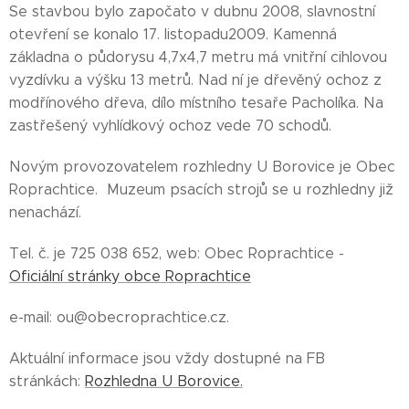
Se stavbou bylo započato v dubnu 2008, slavnostní
otevření se konalo 17. listopadu2009. Kamenná
základna o půdorysu 4,7x4,7 metru má vnitřní cihlovou
vyzdívku a výšku 13 metrů. Nad ní je dřevěný ochoz z
modřínového dřeva, dílo místního tesaře Pacholíka. Na
zastřešený vyhlídkový ochoz vede 70 schodů.
Novým provozovatelem rozhledny U Borovice je Obec
Roprachtice. Muzeum psacích strojů se u rozhledny již
nenachází.
Tel. č. je 725 038 652, web: Obec Roprachtice -
Oficiální stránky obce Roprachtice
e-mail: ou@obecroprachtice.cz.
Aktuální informace jsou vždy dostupné na FB
stránkách:
Rozhledna U Borovice.