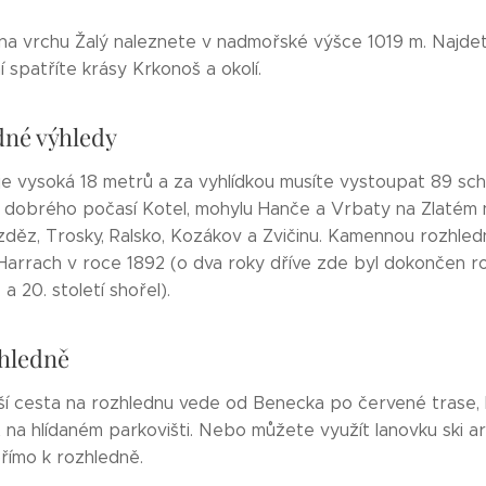
na vrchu Žalý naleznete v nadmořské výšce 1019 m. Najdet
í spatříte krásy Krkonoš a okolí.
né výhledy
e vysoká 18 metrů a za vyhlídkou musíte vystoupat 89 scho
a dobrého počasí Kotel, mohylu Hanče a Vrbaty na Zlatém n
zděz, Trosky, Ralsko, Kozákov a Zvičinu. Kamennou rozhled
Harrach v roce 1892 (o dva roky dříve zde byl dokončen r
a 20. století shořel).
zhledně
jší cesta na rozhlednu vede od Benecka po červené trase,
na hlídaném parkovišti. Nebo můžete využít lanovku ski ar
římo k rozhledně.