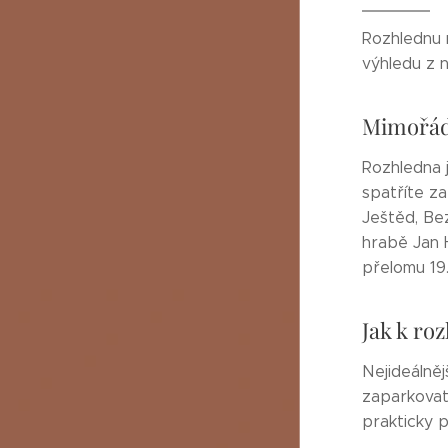
Rozhlednu 
výhledu z n
Mimořád
Rozhledna j
spatříte z
Ještěd, Be
hrabě Jan 
přelomu 19. 
Jak k ro
Nejideálně
zaparkovat 
prakticky p