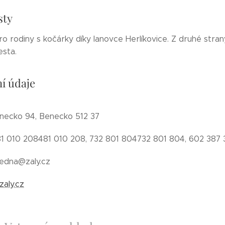
sty
ro rodiny s kočárky díky lanovce Herlíkovice. Z druhé stra
esta.
í údaje
necko 94, Benecko 512 37
81 010 208481 010 208, 732 801 804732 801 804, 602 387 
ledna@zaly.cz
aly.cz