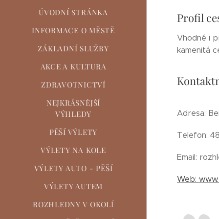
ÚVODNÍ STRÁNKA
Profil ce
INFORMACE O MĚSTĚ
Vhodné i p
ZÁKLADNÍ SLUŽBY
kamenitá c
AKCE A KULTURA
Kontaktn
ZDRAVOTNICTVÍ
NEJKRÁSNĚJŠÍ
Adresa: Be
VÝHLEDY
PĚŠÍ VÝLETY
Telefon: 4
VÝLETY NA KOLE
Email: rozh
VÝLETY AUTO - PĚŠÍ
Web: www.z
VÝLETY AUTEM
ROZHLEDNY V OKOLÍ