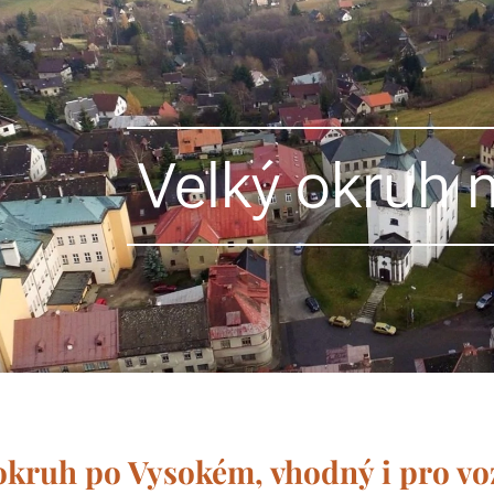
Velký okruh
okruh po Vysokém, vhodný i pro vo