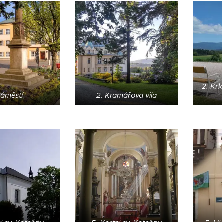
2. Kr
áměstí
2. Kramářova vila