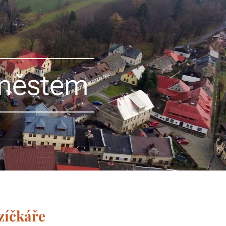
 městem
zíčkáře