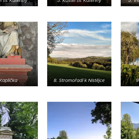
l sv. Kateřiny
5. Kostel sv. Kateřiny
5. V
 Kaplička
8. Stromořadí k Nístějce
9