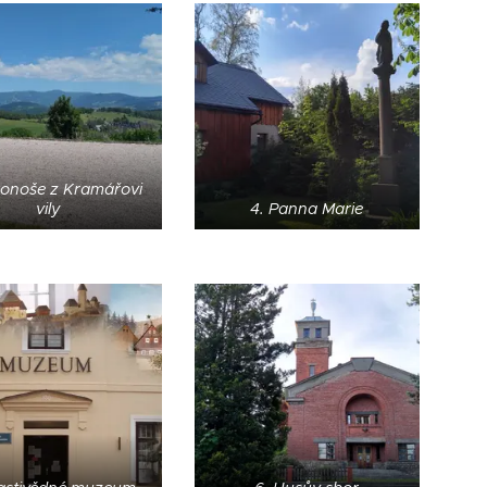
konoše z Kramářovi
vily
4. Panna Marie