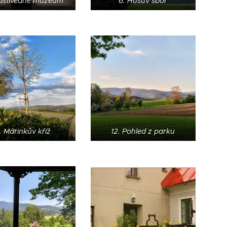
lastivědné muzeum
6. Husův sbor
. Márinkův kříž
12. Pohled z parku