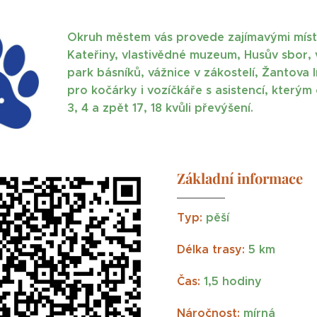
Okruh městem vás provede zajímavými místy, 
Kateřiny, vlastivědné muzeum, Husův sbor, 
park básníků, vážnice v zákostelí, Žantova 
pro kočárky i vozíčkáře s asistencí, kter
3, 4 a zpět 17, 18 kvůli převýšení.
Základní in
formac
e
Typ:
pěší
Délka trasy:
5 km
Čas:
1,5 hodiny
Náročnost:
mírná