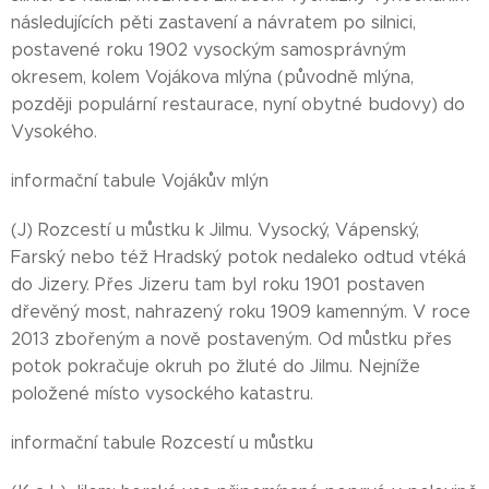
následujících pěti zastavení a návratem po silnici,
postavené roku 1902 vysockým samosprávným
okresem, kolem Vojákova mlýna (původně mlýna,
později populární restaurace, nyní obytné budovy) do
Vysokého.
informační tabule Vojákův mlýn
(J) Rozcestí u můstku k Jilmu. Vysocký, Vápenský,
Farský nebo též Hradský potok nedaleko odtud vtéká
do Jizery. Přes Jizeru tam byl roku 1901 postaven
dřevěný most, nahrazený roku 1909 kamenným. V roce
2013 zbořeným a nově postaveným. Od můstku přes
potok pokračuje okruh po žluté do Jilmu. Nejníže
položené místo vysockého katastru.
informační tabule Rozcestí u můstku