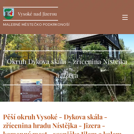
Vysoké nad Jizerou
MALEBNÉ MĚSTEČKO PODKRKONOŠÍ
Okruh Dykova skála - zřícenina Nístějka
a Jizera
Pěší okruh Vysoké - Dykova skála -
zřícenina hradu Nístějka - Jizera -