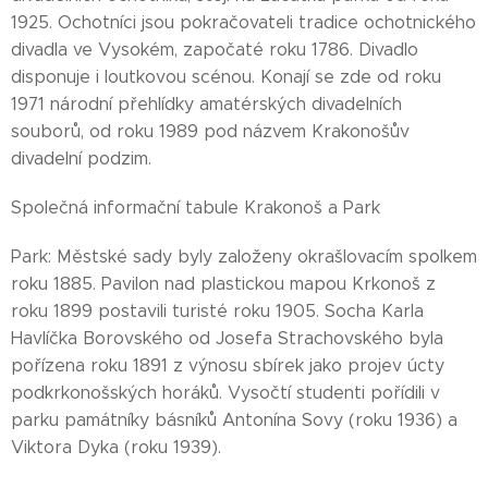
1925. Ochotníci jsou pokračovateli tradice ochotnického
divadla ve Vysokém, započaté roku 1786. Divadlo
disponuje i loutkovou scénou. Konají se zde od roku
1971 národní přehlídky amatérských divadelních
souborů, od roku 1989 pod názvem Krakonošův
divadelní podzim.
Společná informační tabule Krakonoš a Park
Park: Městské sady byly založeny okrašlovacím spolkem
roku 1885. Pavilon nad plastickou mapou Krkonoš z
roku 1899 postavili turisté roku 1905. Socha Karla
Havlíčka Borovského od Josefa Strachovského byla
pořízena roku 1891 z výnosu sbírek jako projev úcty
podkrkonošských horáků. Vysočtí studenti pořídili v
parku památníky básníků Antonína Sovy (roku 1936) a
Viktora Dyka (roku 1939).