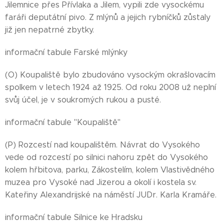
Jilemnice přes Přívlaka a Jilem, vypili zde vysockému
faráři deputátní pivo. Z mlýnů a jejich rybníčků zůstaly
již jen nepatrné zbytky.
informační tabule Farské mlýnky
(O) Koupaliště bylo zbudováno vysockým okrašlovacím
spolkem v letech 1924 až 1925. Od roku 2008 už neplní
svůj účel, je v soukromých rukou a pusté.
informační tabule "Koupaliště"
(P) Rozcestí nad koupalištěm. Návrat do Vysokého
vede od rozcestí po silnici nahoru zpět do Vysokého
kolem hřbitova, parku, Zákostelím, kolem Vlastivědného
muzea pro Vysoké nad Jizerou a okolí i kostela sv.
Kateřiny Alexandrijské na náměstí JUDr. Karla Kramáře.
informační tabule Silnice ke Hradsku