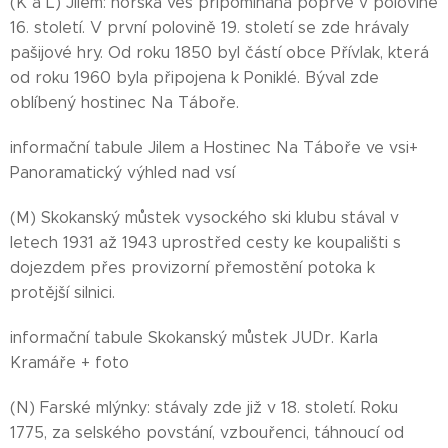
(K a L) Jilem: horská ves připomínaná poprvé v polovině
16. století. V první polovině 19. století se zde hrávaly
pašijové hry. Od roku 1850 byl částí obce Přívlak, která
od roku 1960 byla připojena k Poniklé. Býval zde
oblíbený hostinec Na Táboře.
informační tabule Jilem a Hostinec Na Táboře ve vsi+
Panoramatický výhled nad vsí
(M) Skokanský můstek vysockého ski klubu stával v
letech 1931 až 1943 uprostřed cesty ke koupališti s
dojezdem přes provizorní přemostění potoka k
protější silnici.
informační tabule Skokanský můstek JUDr. Karla
Kramáře + foto
(N) Farské mlýnky: stávaly zde již v 18. století. Roku
1775, za selského povstání, vzbouřenci, táhnoucí od