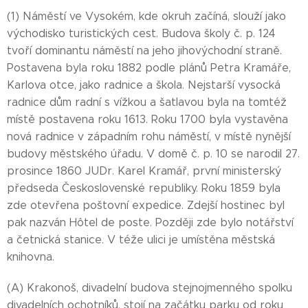
(1) Náměstí ve Vysokém, kde okruh začíná, slouží jako
východisko turistických cest. Budova školy č. p. 124
tvoří dominantu náměstí na jeho jihovýchodní straně.
Postavena byla roku 1882 podle plánů Petra Kramáře,
Karlova otce, jako radnice a škola. Nejstarší vysocká
radnice dům radní s vížkou a šatlavou byla na tomtéž
místě postavena roku 1613. Roku 1700 byla vystavěna
nová radnice v západním rohu náměstí, v místě nynější
budovy městského úřadu. V domě č. p. 10 se narodil 27.
prosince 1860 JUDr. Karel Kramář, první ministerský
předseda Československé republiky. Roku 1859 byla
zde otevřena poštovní expedice. Zdejší hostinec byl
pak nazván Hôtel de poste. Později zde bylo notářství
a četnická stanice. V téže ulici je umístěna městská
knihovna.
(A) Krakonoš, divadelní budova stejnojmenného spolku
divadelních ochotníků, stojí na začátku parku od roku