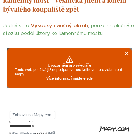
kamenný most - vesnička Jilem a kolem
bývalého koupaliště zpět
Vysocký naučný okruh
Jedná se o
,
pouze doplněný o
stezku podél Jizery ke kamennému mostu