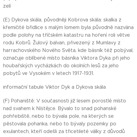
zelí
(E) Dykova skála, původněji Kobrova skála: skalka z
křemičité břidlice s malým lomem byla původně nazvána
podle polohy na tříčském katastru na hoření roli větve
rodu Kobrů. Žulový balvan, přivezený z Mumlavy z
harrachovského Nového Světa, kde básník též pobýval,
označuje oblíbené místo básníka Viktora Dyka při jeho
houbařských vycházkách do okolních lesů za jeho
pobytů ve Vysokém v letech 1917-1931.
informační tabule Viktor Dyk a Dykova skála
(F) Pohaniště: V současnosti již lesem porostlé místo
nad svahem k Nístějce. Bývalo to snad pohanské
pohřebiště, nebo to bývala pole, na kterých se
pěstovala pohanka, nebo to bývaly pozemky po
exulantech, kteří odešli za třicetileté války z důvodů