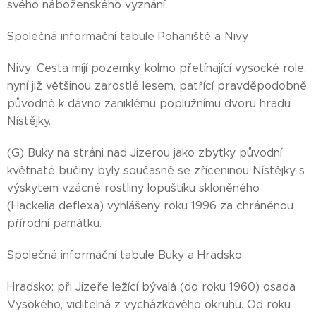
svého náboženského vyznání.
Společná informační tabule Pohaniště a Nivy
Nivy: Cesta míjí pozemky, kolmo přetínající vysocké role,
nyní již většinou zarostlé lesem, patřící pravděpodobně
původně k dávno zaniklému poplužnímu dvoru hradu
Nístějky.
(G) Buky na stráni nad Jizerou jako zbytky původní
květnaté bučiny byly současně se zříceninou Nístějky s
výskytem vzácné rostliny lopuštíku skloněného
(Hackelia deflexa) vyhlášeny roku 1996 za chráněnou
přírodní památku.
Společná informační tabule Buky a Hradsko
Hradsko: při Jizeře ležící bývalá (do roku 1960) osada
Vysokého, viditelná z vycházkového okruhu. Od roku