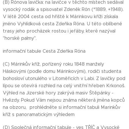
(B) Rónova lavička: na lavičce v těchto místech sedával
vysocký rodák a spisovatel Zdeněk Rón (*1889, +1948).
V létě 2004 cesta od hřiště k Márinkovu kříži získala
jméno Vyhlídková cesta Zdeňka Róna. U této oblíbené
trasy jeho procházek rostou i jeřáby, které nazýval
"horské palmy".
informační tabule Cesta Zdeňka Róna
(C) Márinkův kříž, pořízený roku 1848 manžely
Háskovými (podle domu Márinkovými), rodiči studenta
bohosloví utonulého v Litoměřicích v Labi. Z lavičky pod
lípou se otevírá rozhled na celý vnitřní hřeben Krkonoš.
Výhled na Jizerské hory zakrývá masiv Štěpánky -
Hvězdy. Pokud Vám nejsou známa některá jména kopců
na obzoru, prohlédněte si informační tabuli Marinkův
kříž s panoramatickým výhledem
(D) Společná informační tabule - ves TŘÍČ a Vysocké