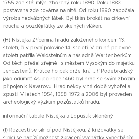
1755 zde stál mlýn, zbořený roku 1890. Roku 1883
postavena zde továrna na nitě. Od roku 1890 započala
výroba hedvábných látek. Byl tkán brokát na církevní
roucha a později látky ze skelných vláken.
(H) Nístějka Zřícenina hradu založeného koncem 13.
století, či v první polovině 14. století. V druhé polovině
století patřila Waldsteinům a následně Wartenberkům.
Od těch přešel zřejmě i s městem Vysokým do majetku
Jenczsteinů. Krátce ho pak držel král Jiří Poděbradský
jako odúmrť. Asi po roce 1460 byl hrad se svým zbožím
připojen k Navarovu. Hrad někdy v té době vyhořel a
zpustl. V letech 1954, 1958, 1972 a 2006 byl proveden
archeologický výzkum pozůstatků hradu.
informační tabule Nístějka a Lopuštík skloněný
(I) Rozcestí se silnicí pod Nístějkou. Z křižovatky se
silnicí se nabízí možnost zkrácení vycházky vynecháním